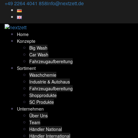
Skip
+49 2264 4041 858
info@nextzett.de
to
content
Home
Konzepte
Big Wash
Car Wash
Fahrzeugaufbereitung
Sortiment
Waschchemie
Industrie & Autohaus
Fahrzeugaufbereitung
Shopprodukte
SC Produkte
Unternehmen
Über Uns
Team
Händler National
Händler International