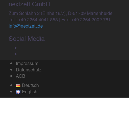
nextzett GmbH
Zum Schlahn 2 (Einheit 6/7), D-51709 Marienheide
Tel.: +49 2264 4041 858 | Fax: +49 2264 2002 781
info@nextzett.de
Social Media
Facebook
Twitter
Impressum
Datenschutz
AGB
Deutsch
English