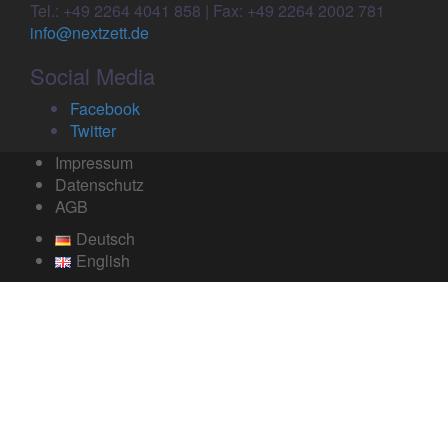
Tel.: +49 2264 4041 858 | Fax: +49 2264 2002 781
info@nextzett.de
Social Media
Facebook
Twitter
Impressum
Datenschutz
AGB
Deutsch
English