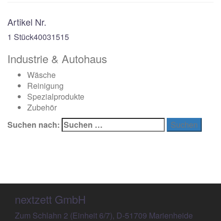
Artikel Nr.
1 Stück
40031515
Industrie & Autohaus
Wäsche
Reinigung
Spezialprodukte
Zubehör
Suchen nach:
nextzett GmbH
Zum Schlahn 2 (Einheit 6/7), D-51709 Marienheide