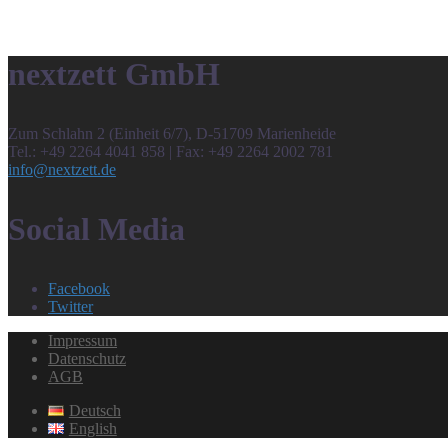
nextzett GmbH
Zum Schlahn 2 (Einheit 6/7), D-51709 Marienheide
Tel.: +49 2264 4041 858 | Fax: +49 2264 2002 781
info@nextzett.de
Social Media
Facebook
Twitter
Impressum
Datenschutz
AGB
Deutsch
English