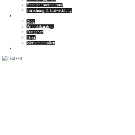
Händler International
Forschung & Entwicklung
News & Service
Blog
Produktkataloge
Freigaben
Flyer
Werbemateralien
Kontakt