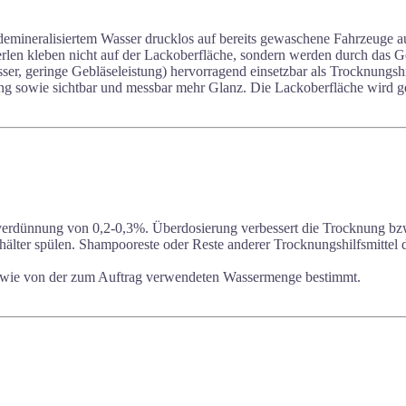
demineralisiertem Wasser drucklos auf bereits gewaschene Fahrzeuge a
perlen kleben nicht auf der Lackoberfläche, sondern werden durch das
ser, geringe Gebläseleistung) hervorragend einsetzbar als Trocknung
g sowie sichtbar und messbar mehr Glanz. Die Lackoberfläche wird gege
verdünnung von 0,2-0,3%. Überdosierung verbessert die Trocknung bz
lter spülen. Shampooreste oder Reste anderer Trocknungshilfsmittel d
sowie von der zum Auftrag verwendeten Wassermenge bestimmt.