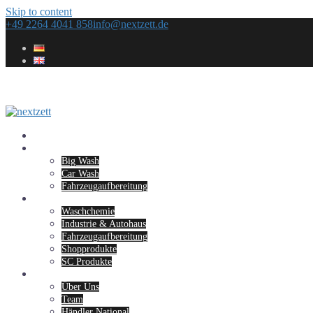
Skip to content
+49 2264 4041 858
info@nextzett.de
Home
Konzepte
Big Wash
Car Wash
Fahrzeugaufbereitung
Sortiment
Waschchemie
Industrie & Autohaus
Fahrzeugaufbereitung
Shopprodukte
SC Produkte
Unternehmen
Über Uns
Team
Händler National